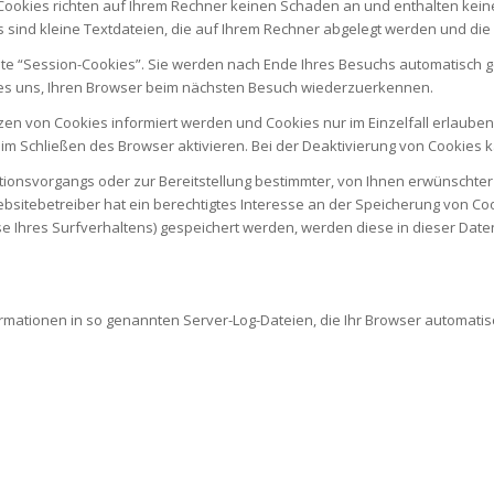
 Cookies richten auf Ihrem Rechner keinen Schaden an und enthalten kein
s sind kleine Textdateien, die auf Ihrem Rechner abgelegt werden und die 
e “Session-Cookies”. Sie werden nach Ende Ihres Besuchs automatisch g
n es uns, Ihren Browser beim nächsten Besuch wiederzuerkennen.
zen von Cookies informiert werden und Cookies nur im Einzelfall erlaube
 Schließen des Browser aktivieren. Bei der Deaktivierung von Cookies ka
onsvorgangs oder zur Bereitstellung bestimmter, von Ihnen erwünschter 
Websitebetreiber hat ein berechtigtes Interesse an der Speicherung von Coo
yse Ihres Surfverhaltens) gespeichert werden, werden diese in dieser Da
rmationen in so genannten Server-Log-Dateien, die Ihr Browser automatisch