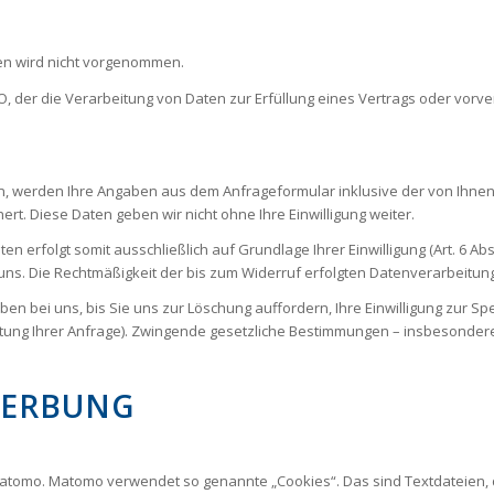
n wird nicht vorgenommen.
SGVO, der die Verarbeitung von Daten zur Erfüllung eines Vertrags oder vor
, werden Ihre Angaben aus dem Anfrageformular inklusive der von Ihne
rt. Diese Daten geben wir nicht ohne Ihre Einwilligung weiter.
erfolgt somit ausschließlich auf Grundlage Ihrer Einwilligung (Art. 6 Abs. 
n uns. Die Rechtmäßigkeit der bis zum Widerruf erfolgten Datenverarbeitu
n bei uns, bis Sie uns zur Löschung auffordern, Ihre Einwilligung zur Sp
itung Ihrer Anfrage). Zwingende gesetzliche Bestimmungen – insbesonder
WERBUNG
omo. Matomo verwendet so genannte „Cookies“. Das sind Textdateien, d